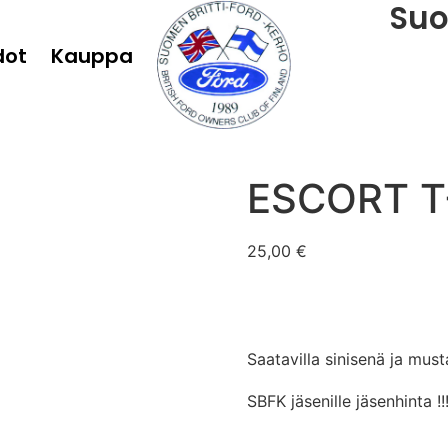
Suo
dot
Kauppa
ESCORT T
25,00
€
Saatavilla sinisenä ja must
SBFK jäsenille jäsenhinta !!