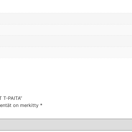
T T-PAITA”
kentät on merkitty
*