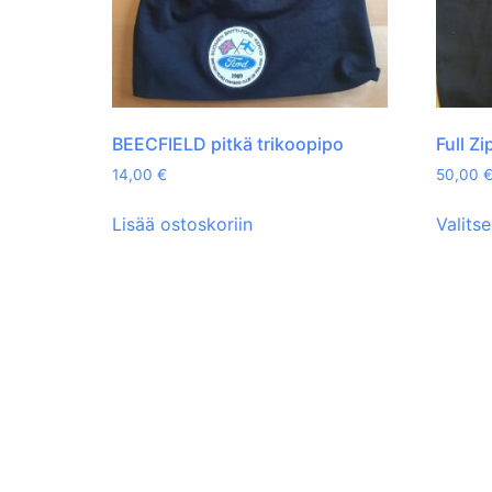
BEECFIELD pitkä trikoopipo
Full Z
14,00
€
50,00
Lisää ostoskoriin
Valits