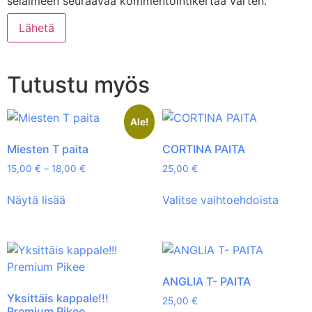
selaimeen seuraavaa kommentointikertaa varten.
Tutustu myös
Ale!
Miesten T paita
CORTINA PAITA
15,00
€
–
18,00
€
25,00
€
Näytä lisää
Valitse vaihtoehdoista
ANGLIA T- PAITA
Yksittäis kappale!!!
25,00
€
Premium Pikee