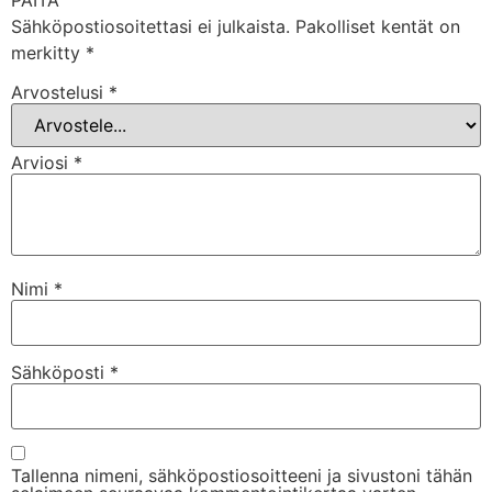
Sähköpostiosoitettasi ei julkaista.
Pakolliset kentät on
merkitty
*
Arvostelusi
*
Arviosi
*
Nimi
*
Sähköposti
*
Tallenna nimeni, sähköpostiosoitteeni ja sivustoni tähän